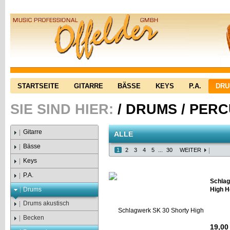
STARTSEITE
GITARRE
BÄSSE
KEYS
P.A.
DR
SIE SIND HIER:
/
DRUMS
/
PERC
Gitarre
ALLE
Bässe
1
2
3
4
5
...
30
WEITER
Keys
P.A.
Schlag
Drums
High H
Drums akustisch
Becken
19,00