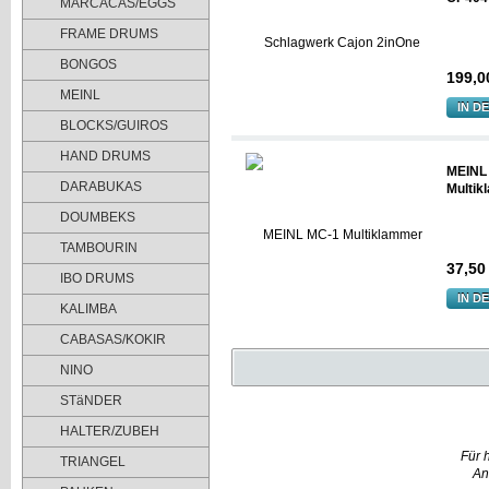
MARCACAS/EGGS
FRAME DRUMS
BONGOS
199,0
MEINL
IN D
BLOCKS/GUIROS
HAND DRUMS
MEINL
DARABUKAS
Multik
DOUMBEKS
TAMBOURIN
37,50
IBO DRUMS
IN D
KALIMBA
CABASAS/KOKIR
NINO
STäNDER
HALTER/ZUBEH
Für 
TRIANGEL
An