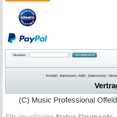
ABONNIEREN
Newsletter
Kontakt
|
Impressum
|
AGB
|
Datenschutz
|
Versa
Vertra
(C) Music Professional Offel
Ob akustische
Natur-Drumsets