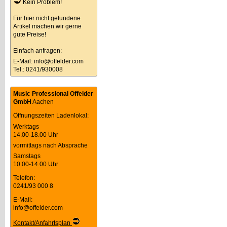
Kein Problem!
Für hier nicht gefundene
Artikel machen wir gerne
gute Preise!
Einfach anfragen:
E-Mail:
info@offelder.com
Tel.: 0241/930008
Music Professional Offelder
GmbH
Aachen
Öffnungszeiten Ladenlokal:
Werktags
14.00-18.00 Uhr
vormittags nach Absprache
Samstags
10.00-14.00 Uhr
Telefon:
0241/93 000 8
E-Mail:
info@offelder.com
Kontakt/Anfahrtsplan