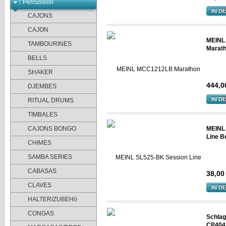
Percussion
IN D
CAJONS
CAJON
MEINL
TAMBOURINES
Marath
BELLS
SHAKER
444,0
DJEMBES
IN D
RITUAL DRUMS
TIMBALES
CAJONS BONGO
MEINL
Line Be
CHIMES
SAMBA SERIES
CABASAS
38,00
CLAVES
IN D
HALTER/ZUBEHö
CONGAS
Schlag
CP404