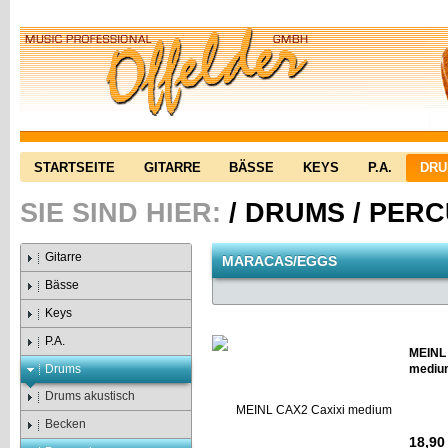
STARTSEITE
GITARRE
BÄSSE
KEYS
P.A.
DR
SIE SIND HIER:
/
DRUMS
/
PERC
Gitarre
MARACAS/EGGS
Bässe
Keys
P.A.
MEINL
Drums
mediu
Drums akustisch
Becken
18,90