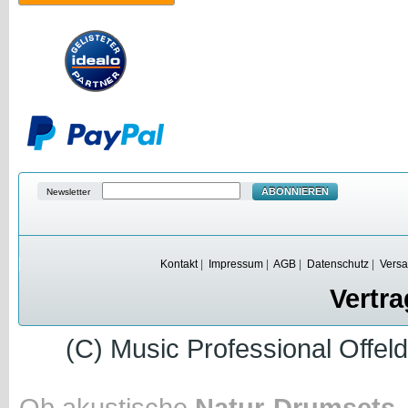
ABONNIEREN
Newsletter
Kontakt
|
Impressum
|
AGB
|
Datenschutz
|
Versa
Vertra
(C) Music Professional Offel
Ob akustische
Natur-Drumsets