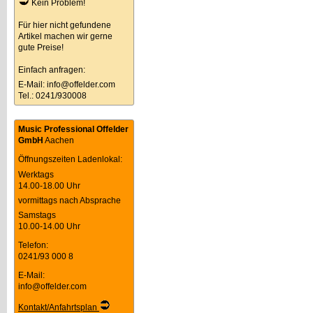
Kein Problem!
Für hier nicht gefundene
Artikel machen wir gerne
gute Preise!
Einfach anfragen:
E-Mail:
info@offelder.com
Tel.: 0241/930008
Music Professional Offelder
GmbH
Aachen
Öffnungszeiten Ladenlokal:
Werktags
14.00-18.00 Uhr
vormittags nach Absprache
Samstags
10.00-14.00 Uhr
Telefon:
0241/93 000 8
E-Mail:
info@offelder.com
Kontakt/Anfahrtsplan