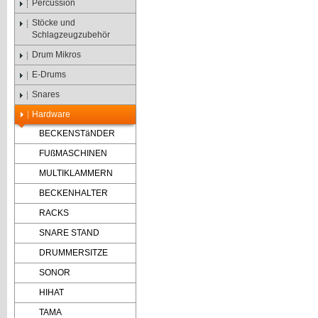
Percussion
Stöcke und
Schlagzeugzubehör
Drum Mikros
E-Drums
Snares
Hardware
BECKENSTäNDER
FUßMASCHINEN
MULTIKLAMMERN
BECKENHALTER
RACKS
SNARE STAND
DRUMMERSITZE
SONOR
HIHAT
TAMA