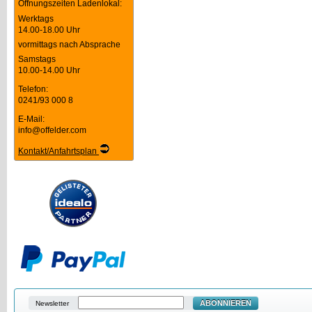
Öffnungszeiten Ladenlokal:
Werktags
14.00-18.00 Uhr
vormittags nach Absprache
Samstags
10.00-14.00 Uhr
Telefon:
0241/93 000 8
E-Mail:
info@offelder.com
Kontakt/Anfahrtsplan
ABONNIEREN
Newsletter