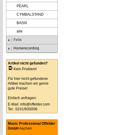
PEARL
CYMBALSTAND
BASIX
alle
Felle
Homerecording
Artikel nicht gefunden?
Kein Problem!
Für hier nicht gefundene
Artikel machen wir gerne
gute Preise!
Einfach anfragen:
E-Mail:
info@offelder.com
Tel.: 0241/930008
Music Professional Offelder
GmbH
Aachen