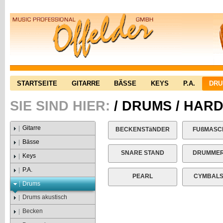
STARTSEITE
GITARRE
BÄSSE
KEYS
P.A.
DR
SIE SIND HIER:
/
DRUMS
/
HAR
Gitarre
BECKENSTäNDER
FUßMASC
Bässe
SNARE STAND
DRUMMER
Keys
P.A.
PEARL
CYMBAL
Drums
Drums akustisch
Becken