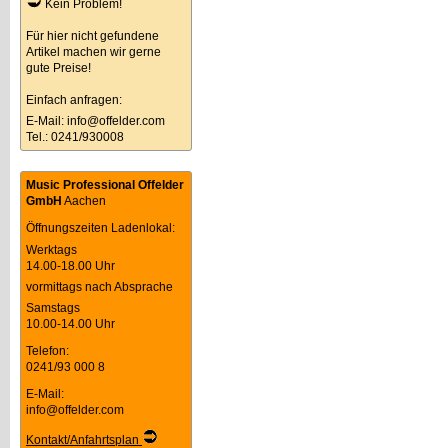
Kein Problem!
Für hier nicht gefundene
Artikel machen wir gerne
gute Preise!
Einfach anfragen:
E-Mail:
info@offelder.com
Tel.: 0241/930008
Music Professional Offelder
GmbH
Aachen
Öffnungszeiten Ladenlokal:
Werktags
14.00-18.00 Uhr
vormittags nach Absprache
Samstags
10.00-14.00 Uhr
Telefon:
0241/93 000 8
E-Mail:
info@offelder.com
Kontakt/Anfahrtsplan