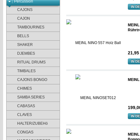
Percussion
IN D
CAJONS
CAJON
MEINL 
TAMBOURINES
Rührt
BELLS
SHAKER
21,95
DJEMBES
IN D
RITUAL DRUMS
TIMBALES
CAJONS BONGO
MEINL
CHIMES
SAMBA SERIES
CABASAS
199,0
CLAVES
IN D
HALTER/ZUBEHö
CONGAS
MEINL
Bongo