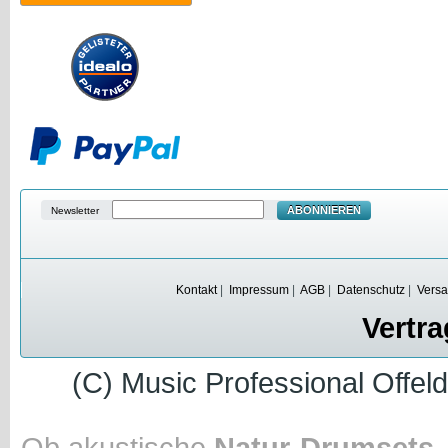
ABONNIEREN
Newsletter
Kontakt
|
Impressum
|
AGB
|
Datenschutz
|
Versa
Vertra
(C) Music Professional Offel
Ob akustische
Natur-Drumsets