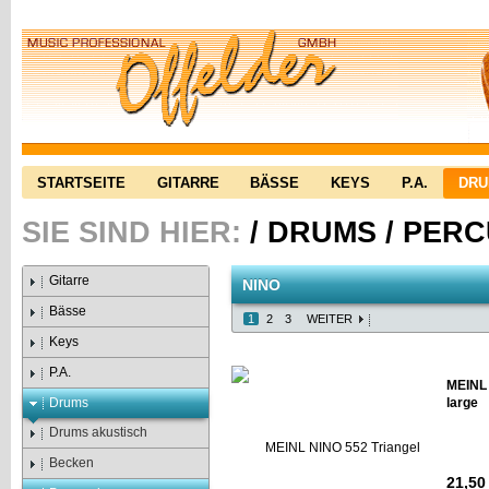
STARTSEITE
GITARRE
BÄSSE
KEYS
P.A.
DR
SIE SIND HIER:
/
DRUMS
/
PERC
Gitarre
NINO
Bässe
1
2
3
WEITER
Keys
P.A.
MEINL 
Drums
large
Drums akustisch
Becken
21,50