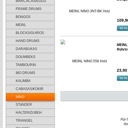
MARCACAS/EGGS
FRAME DRUMS
BONGOS
109,9
MEINL
IN D
BLOCKS/GUIROS
HAND DRUMS
MEINL 
DARABUKAS
Rührt
DOUMBEKS
TAMBOURIN
23,90
IBO DRUMS
IN D
KALIMBA
CABASAS/KOKIR
NINO
STäNDER
HALTER/ZUBEH
Für 
TRIANGEL
An