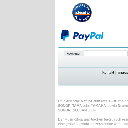
Newsletter
Kontakt
|
Impre
Ob akustische
Natur-Drumsets
,
E-Drums
o
SONOR
,
TAMA
oder
YAMAHA
, sowie
Drum
SONOR
,
ZILDJAN
u.v.m.
Der Music-Shop aus
Aachen
bietet auch ein
eine große Auswahl an
Percussion
wartet da