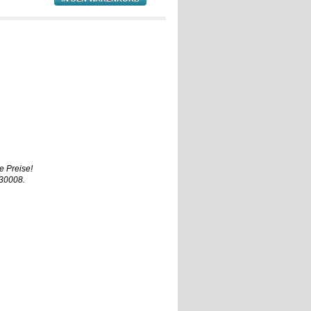
e Preise!
930008.