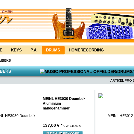
E
KEYS
P.A.
DRUMS
HOMERECORDING
MBEKS
BEKS
ARTIKEL PRO S
MEINL HE3030 Doumbek
Aluminium
handgehämmer
137,00 € *
UVP 144,90 €
IN DEN WARENKORB