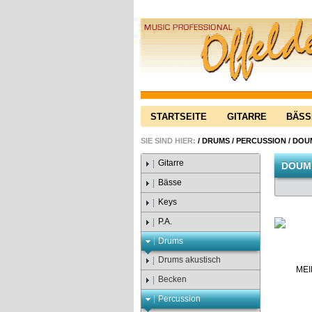
STARTSEITE
GITARRE
BÄSS
SIE SIND HIER:
/
DRUMS
/
PERCUSSION
/
DOU
Gitarre
DOUM
Bässe
Keys
P.A.
Drums
Drums akustisch
Becken
Percussion