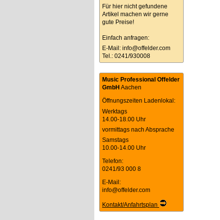
Für hier nicht gefundene
Artikel machen wir gerne
gute Preise!
Einfach anfragen:
E-Mail:
info@offelder.com
Tel.: 0241/930008
Music Professional Offelder
GmbH
Aachen
Öffnungszeiten Ladenlokal:
Werktags
14.00-18.00 Uhr
vormittags nach Absprache
Samstags
10.00-14.00 Uhr
Telefon:
0241/93 000 8
E-Mail:
info@offelder.com
Kontakt/Anfahrtsplan