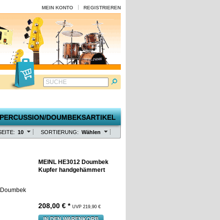
MEIN KONTO
REGISTRIEREN
SUCHE
EITE:
10
SORTIERUNG:
Wählen
MEINL HE3012 Doumbek
Kupfer handgehämmert
208,00 € *
UVP 219,90 €
IN DEN WARENKORB