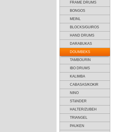
FRAME DRUMS
BONGOS
MEINL
BLOCKS/GUIROS
HAND DRUMS
DARABUKAS
DOUMBEKS
TAMBOURIN
IBO DRUMS
KALIMBA
CABASAS/KOKIR
NINO
STäNDER
HALTER/ZUBEH
TRIANGEL
PAUKEN