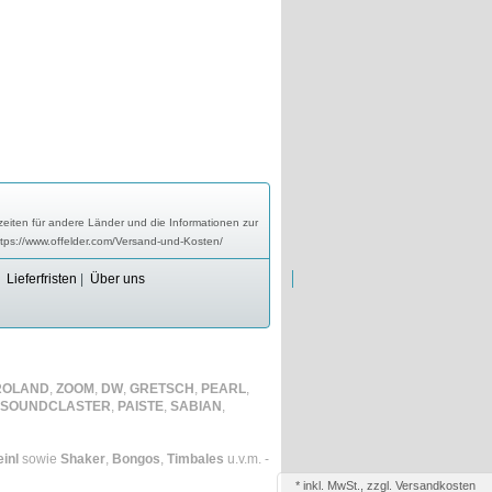
zeiten für andere Länder und die Informationen zur
ttps://www.offelder.com/Versand-und-Kosten/
|
Lieferfristen
|
Über uns
ROLAND
,
ZOOM
,
DW
,
GRETSCH
,
PEARL
,
SOUNDCLASTER
,
PAISTE
,
SABIAN
,
inl
sowie
Shaker
,
Bongos
,
Timbales
u.v.m. -
*
inkl. MwSt., zzgl.
Versandkosten