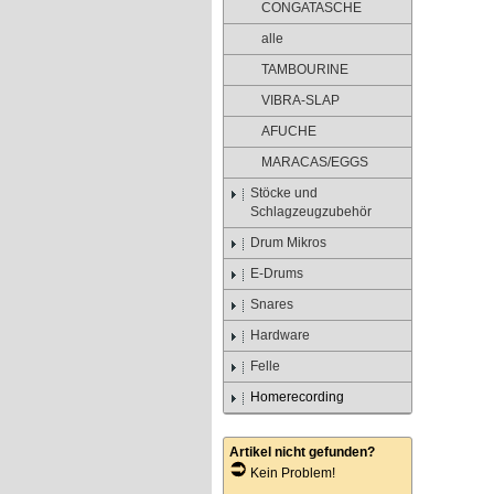
CONGATASCHE
alle
TAMBOURINE
VIBRA-SLAP
AFUCHE
MARACAS/EGGS
Stöcke und
Schlagzeugzubehör
Drum Mikros
E-Drums
Snares
Hardware
Felle
Homerecording
Artikel nicht gefunden?
Kein Problem!