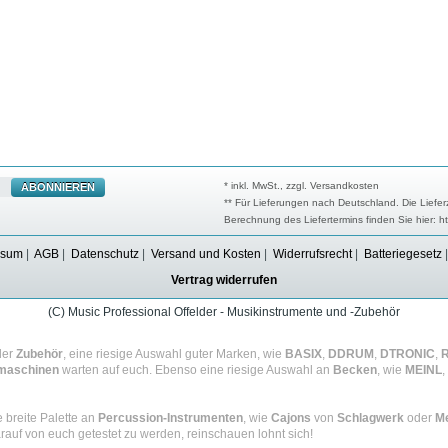
* inkl. MwSt., zzgl. Versandkosten
ABONNIEREN
** Für Lieferungen nach Deutschland. Die Liefer
Berechnung des Liefertermins finden Sie hier: h
ssum
|
AGB
|
Datenschutz
|
Versand und Kosten
|
Widerrufsrecht
|
Batteriegesetz
Vertrag widerrufen
(C) Music Professional Offelder - Musikinstrumente und -Zubehör
der
Zubehör
, eine riesige Auswahl guter Marken, wie
BASIX
,
DDRUM
,
DTRONIC
,
maschinen
warten auf euch. Ebenso eine riesige Auswahl an
Becken
, wie
MEINL
,
e breite Palette an
Percussion-Instrumenten
, wie
Cajons
von
Schlagwerk
oder
Me
rauf von euch getestet zu werden, reinschauen lohnt sich!