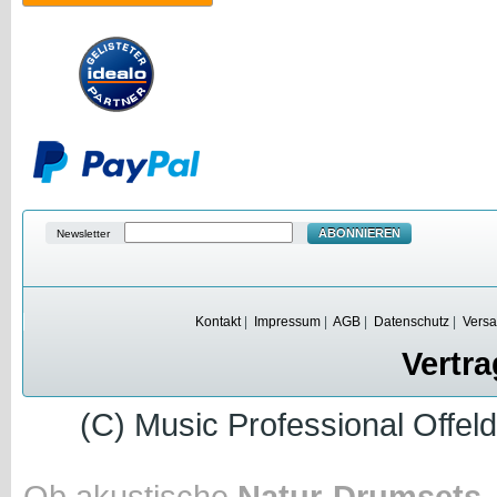
ABONNIEREN
Newsletter
Kontakt
|
Impressum
|
AGB
|
Datenschutz
|
Versa
Vertra
(C) Music Professional Offel
Ob akustische
Natur-Drumsets