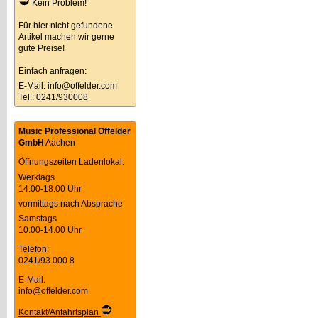
Kein Problem!
Für hier nicht gefundene
Artikel machen wir gerne
gute Preise!
Einfach anfragen:
E-Mail:
info@offelder.com
Tel.: 0241/930008
Music Professional Offelder
GmbH
Aachen
Öffnungszeiten Ladenlokal:
Werktags
14.00-18.00 Uhr
vormittags nach Absprache
Samstags
10.00-14.00 Uhr
Telefon:
0241/93 000 8
E-Mail:
info@offelder.com
Kontakt/Anfahrtsplan