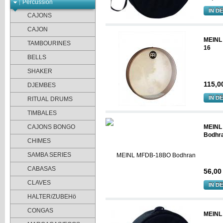
Percussion
IN D
CAJONS
CAJON
MEINL
TAMBOURINES
16
BELLS
SHAKER
115,0
DJEMBES
IN D
RITUAL DRUMS
TIMBALES
CAJONS BONGO
MEINL
Bodhr
CHIMES
SAMBA SERIES
CABASAS
56,00
CLAVES
IN D
HALTER/ZUBEHö
CONGAS
MEINL