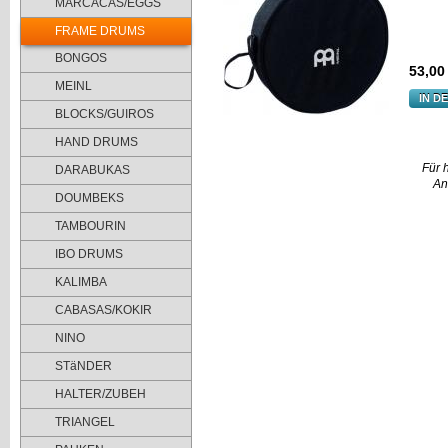
MARCACAS/EGGS
FRAME DRUMS
BONGOS
53,00
MEINL
IN D
BLOCKS/GUIROS
HAND DRUMS
Für 
DARABUKAS
An
DOUMBEKS
TAMBOURIN
IBO DRUMS
KALIMBA
CABASAS/KOKIR
NINO
STäNDER
HALTER/ZUBEH
TRIANGEL