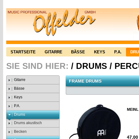
STARTSEITE
GITARRE
BÄSSE
KEYS
P.A.
DR
SIE SIND HIER:
/
DRUMS
/
PERC
Gitarre
FRAME DRUMS
Bässe
Keys
P.A.
MEINL
Drums
Drums akustisch
Becken
47,00