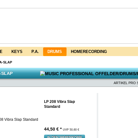
E
KEYS
P.A.
DRUMS
HOMERECORDING
A-SLAP
-SLAP
ARTIKEL PRO S
LP 208 Vibra Slap
Standard
44,50 € *
UVP 50,60 €
IN DEN WARENKORB