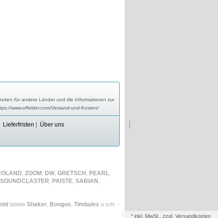
zeiten für andere Länder und die Informationen zur
ttps://www.offelder.com/Versand-und-Kosten/
|
Lieferfristen
|
Über uns
ROLAND
,
ZOOM
,
DW
,
GRETSCH
,
PEARL
,
SOUNDCLASTER
,
PAISTE
,
SABIAN
,
inl
sowie
Shaker
,
Bongos
,
Timbales
u.v.m. -
*
inkl. MwSt., zzgl.
Versandkosten