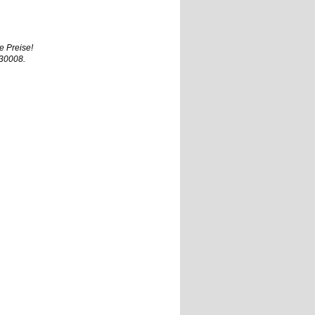
e Preise!
930008.