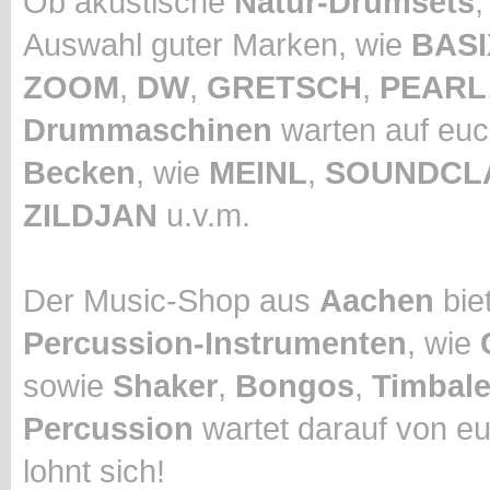
Ob akustische
Natur-Drumsets
Auswahl guter Marken, wie
BASI
ZOOM
,
DW
,
GRETSCH
,
PEARL
Drummaschinen
warten auf euc
Becken
, wie
MEINL
,
SOUNDCL
ZILDJAN
u.v.m.
Der Music-Shop aus
Aachen
biet
Percussion-Instrumenten
, wie
sowie
Shaker
,
Bongos
,
Timbal
Percussion
wartet darauf von eu
lohnt sich!