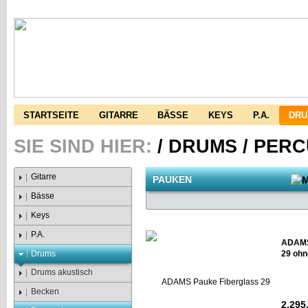
STARTSEITE
GITARRE
BÄSSE
KEYS
P.A.
DR
SIE SIND HIER:
/
DRUMS
/
PERC
Gitarre
PAUKEN
Bässe
Keys
P.A.
ADAMS
Drums
29 ohn
Drums akustisch
Becken
2.295,