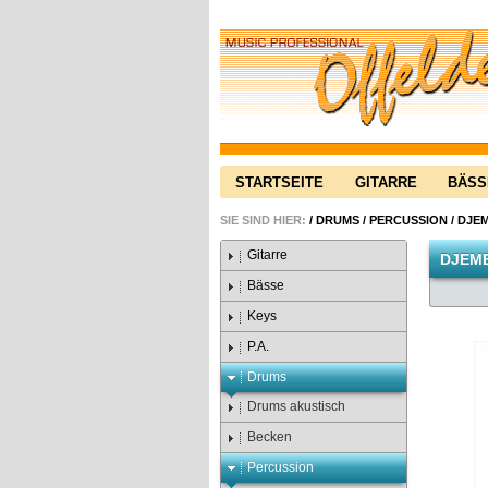
STARTSEITE
GITARRE
BÄSS
SIE SIND HIER:
/
DRUMS
/
PERCUSSION
/
DJE
Gitarre
DJEM
Bässe
Keys
P.A.
Drums
Drums akustisch
Becken
Percussion