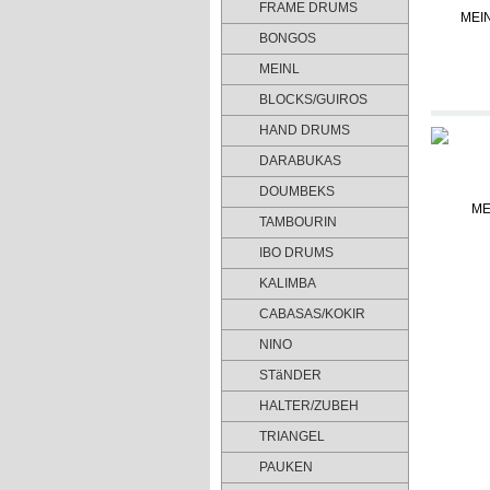
FRAME DRUMS
BONGOS
MEINL
BLOCKS/GUIROS
HAND DRUMS
DARABUKAS
DOUMBEKS
TAMBOURIN
IBO DRUMS
KALIMBA
CABASAS/KOKIR
NINO
STäNDER
HALTER/ZUBEH
TRIANGEL
PAUKEN