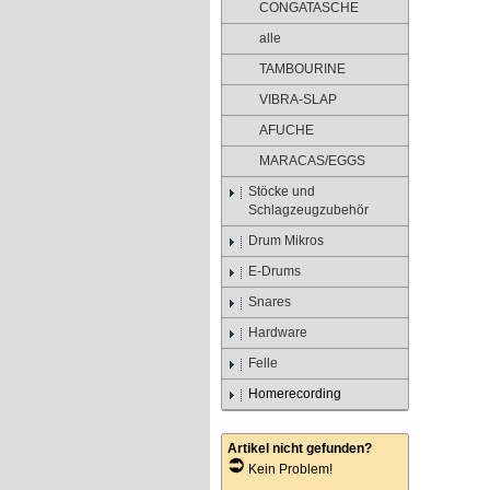
CONGATASCHE
alle
TAMBOURINE
VIBRA-SLAP
AFUCHE
MARACAS/EGGS
Stöcke und
Schlagzeugzubehör
Drum Mikros
E-Drums
Snares
Hardware
Felle
Homerecording
Artikel nicht gefunden?
Kein Problem!