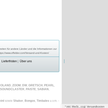
zeiten für andere Länder und die Informationen zur
ttps://www.offelder.com/Versand-und-Kosten/
|
Lieferfristen
|
Über uns
ROLAND
,
ZOOM
,
DW
,
GRETSCH
,
PEARL
,
SOUNDCLASTER
,
PAISTE
,
SABIAN
,
inl
sowie
Shaker
,
Bongos
,
Timbales
u.v.m. -
*
inkl. MwSt., zzgl.
Versandkosten