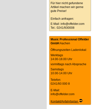
Für hier nicht gefundene
Artikel machen wir gerne
gute Preise!
Einfach anfragen:
E-Mail:
info@offelder.com
Tel.: 0241/930008
Music Professional Offelder
GmbH
Aachen
Öffnungszeiten Ladenlokal:
Werktags
14.00-18.00 Uhr
vormittags nach Absprache
Samstags
10.00-14.00 Uhr
Telefon:
0241/93 000 8
E-Mail:
info@offelder.com
Kontakt/Anfahrtsplan