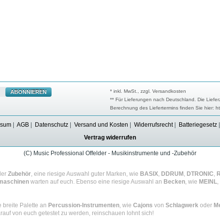
* inkl. MwSt., zzgl. Versandkosten
ABONNIEREN
** Für Lieferungen nach Deutschland. Die Liefer
Berechnung des Liefertermins finden Sie hier: h
ssum
|
AGB
|
Datenschutz
|
Versand und Kosten
|
Widerrufsrecht
|
Batteriegesetz
Vertrag widerrufen
(C) Music Professional Offelder - Musikinstrumente und -Zubehör
der
Zubehör
, eine riesige Auswahl guter Marken, wie
BASIX
,
DDRUM
,
DTRONIC
,
maschinen
warten auf euch. Ebenso eine riesige Auswahl an
Becken
, wie
MEINL
,
e breite Palette an
Percussion-Instrumenten
, wie
Cajons
von
Schlagwerk
oder
Me
rauf von euch getestet zu werden, reinschauen lohnt sich!