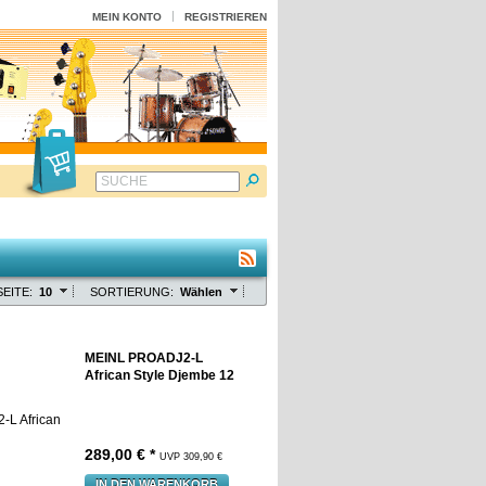
MEIN KONTO
REGISTRIEREN
SUCHE
EITE:
10
SORTIERUNG:
Wählen
MEINL PROADJ2-L
African Style Djembe 12
289,00 € *
UVP 309,90 €
IN DEN WARENKORB