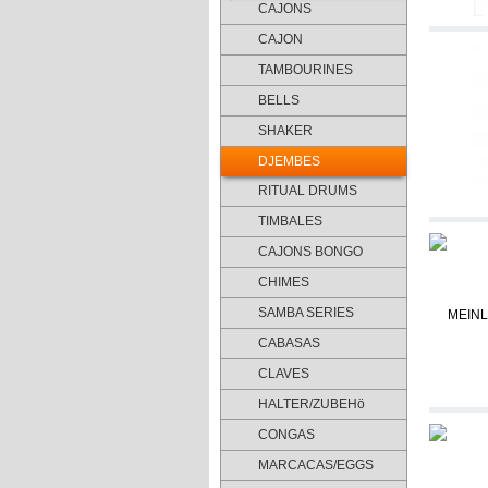
CAJONS
CAJON
TAMBOURINES
BELLS
SHAKER
DJEMBES
RITUAL DRUMS
TIMBALES
CAJONS BONGO
CHIMES
SAMBA SERIES
CABASAS
CLAVES
HALTER/ZUBEHö
CONGAS
MARCACAS/EGGS