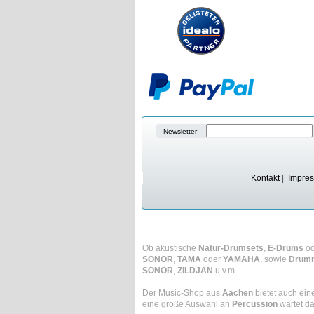
Newsletter
Kontakt
|
Impre
Ob akustische
Natur-Drumsets
,
E-Drums
o
SONOR
,
TAMA
oder
YAMAHA
, sowie
Drum
SONOR
,
ZILDJAN
u.v.m.
Der Music-Shop aus
Aachen
bietet auch ein
eine große Auswahl an
Percussion
wartet da