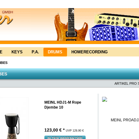
E
KEYS
P.A.
DRUMS
HOMERECORDING
MBES
BES
ARTIKEL PRO S
MEINL HDJ1-M Rope
Djembe 10
123,00 € *
UVP 129,90 €
IN DEN WARENKORB