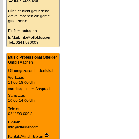
Kein Problem!
Für hier nicht gefundene
Artikel machen wir gerne
gute Preise!
Einfach anfragen:
E-Mail:
info@offelder.com
Tel.: 0241/930008
Music Professional Offelder
GmbH
Aachen
Öffnungszeiten Ladenlokal:
Werktags
14.00-18.00 Uhr
vormittags nach Absprache
Samstags
10.00-14.00 Uhr
Telefon:
0241/93 000 8
E-Mail:
info@offelder.com
Kontakt/Anfahrtsplan