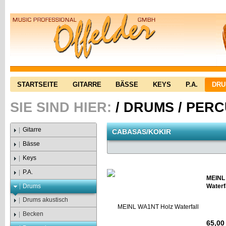
STARTSEITE
GITARRE
BÄSSE
KEYS
P.A.
DR
SIE SIND HIER:
/
DRUMS
/
PERC
Gitarre
CABASAS/KOKIR
Bässe
Keys
P.A.
MEINL
Drums
Waterf
Drums akustisch
Becken
65,00