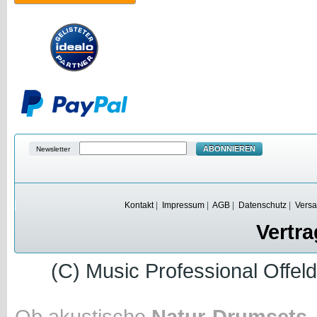
ABONNIEREN
Newsletter
Kontakt
|
Impressum
|
AGB
|
Datenschutz
|
Versa
Vertra
(C) Music Professional Offel
Ob akustische
Natur-Drumsets