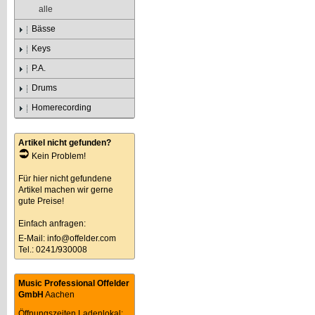
alle
Bässe
Keys
P.A.
Drums
Homerecording
Artikel nicht gefunden?
Kein Problem!
Für hier nicht gefundene
Artikel machen wir gerne
gute Preise!
Einfach anfragen:
E-Mail:
info@offelder.com
Tel.: 0241/930008
Music Professional Offelder
GmbH
Aachen
Öffnungszeiten Ladenlokal: