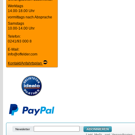
Werktags
14.00-18.00 Uhr
vormittags nach Absprache
Samstags
10.00-14.00 Uhr
Telefon:
0241/93 000 8
E-Mail:
info@offelder.com
Kontakt/Anfahrtsplan
ABONNIEREN
Newsletter
* inkl. MwSt., zzgl. Versandkosten