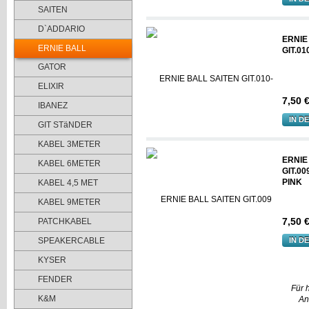
SAITEN
D`ADDARIO
ERNIE
ERNIE BALL
GIT.01
GATOR
ELIXIR
7,50 
IBANEZ
IN D
GIT STäNDER
KABEL 3METER
ERNIE
KABEL 6METER
GIT.0
PINK
KABEL 4,5 MET
KABEL 9METER
7,50 
PATCHKABEL
SPEAKERCABLE
IN D
KYSER
FENDER
Für 
K&M
An