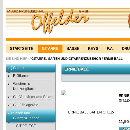
STARTSEITE
GITARRE
BÄSSE
KEYS
P.A.
DR
SIE SIND HIER:
/
GITARRE
/
SAITEN UND GITARRENZUBEHÖR
/
ERNIE BALL
Gitarre
ERNIE BALL
E-Gitarren
Western- u.
Konzertgitarren
ERNIE
Git.-Verstärker und Boxen
GIT.12
Git.-Effektgeräte
Saiten und
Gitarrenzubehör
11,50
GIT PFLEGE
IN D