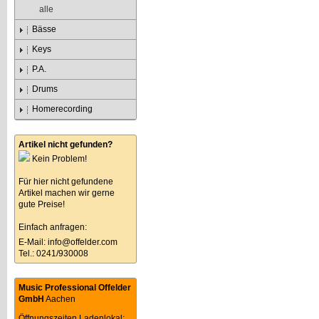
alle
Bässe
Keys
P.A.
Drums
Homerecording
Artikel nicht gefunden?
Kein Problem!
Für hier nicht gefundene
Artikel machen wir gerne
gute Preise!
Einfach anfragen:
E-Mail:
info@offelder.com
Tel.: 0241/930008
Music Professional Offelder
GmbH
Aachen
Öffnungszeiten Ladenlokal: