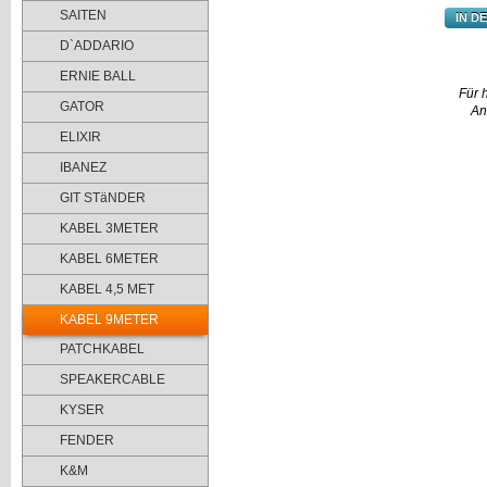
SAITEN
IN D
D`ADDARIO
ERNIE BALL
Für 
GATOR
An
ELIXIR
IBANEZ
GIT STäNDER
KABEL 3METER
KABEL 6METER
KABEL 4,5 MET
KABEL 9METER
PATCHKABEL
SPEAKERCABLE
KYSER
FENDER
K&M