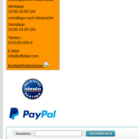
Werktags
14.00-18.00 Uhr
vormittags nach Absprache
Samstags
10.00-14.00 Uhr
Telefon:
0241/93 000 8
E-Mail:
info@offelder.com
Kontakt/Anfahrtsplan
ABONNIEREN
Newsletter