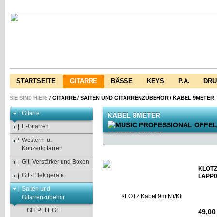
STARTSEITE
GITARRE
BÄSSE
KEYS
P.A.
DR
SIE SIND HIER:
/
GITARRE
/
SAITEN UND GITARRENZUBEHÖR
/
KABEL 9METER
Gitarre
KABEL 9METER
E-Gitarren
Western- u.
Konzertgitarren
Git.-Verstärker und Boxen
KLOTZ 
Git.-Effektgeräte
LAPP0
Saiten und
Gitarrenzubehör
GIT PFLEGE
49,00