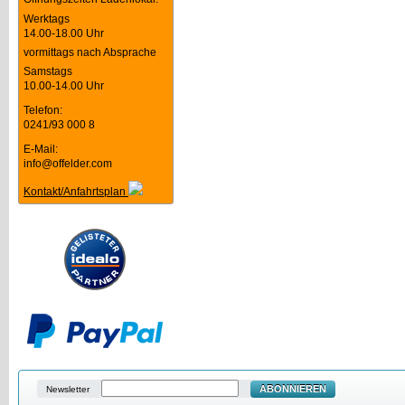
Werktags
14.00-18.00 Uhr
vormittags nach Absprache
Samstags
10.00-14.00 Uhr
Telefon:
0241/93 000 8
E-Mail:
info@offelder.com
Kontakt/Anfahrtsplan
ABONNIEREN
Newsletter