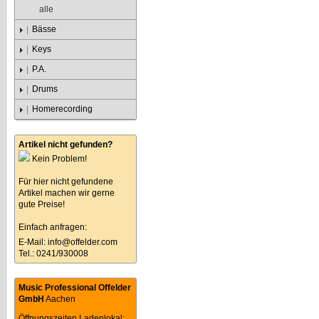
alle
Bässe
Keys
P.A.
Drums
Homerecording
Artikel nicht gefunden?
Kein Problem!
Für hier nicht gefundene
Artikel machen wir gerne
gute Preise!
Einfach anfragen:
E-Mail:
info@offelder.com
Tel.: 0241/930008
Music Professional Offelder
GmbH
Aachen
Öffnungszeiten Ladenlokal: