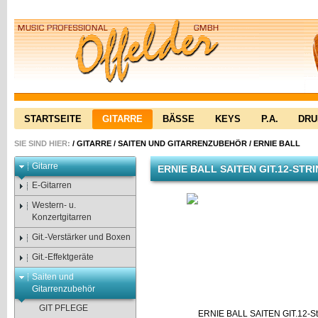
STARTSEITE
GITARRE
BÄSSE
KEYS
P.A.
DR
SIE SIND HIER:
/
GITARRE
/
SAITEN UND GITARRENZUBEHÖR
/
ERNIE BALL
Gitarre
ERNIE BALL SAITEN GIT.12-STR
E-Gitarren
Western- u.
Konzertgitarren
Git.-Verstärker und Boxen
Git.-Effektgeräte
Saiten und
Gitarrenzubehör
GIT PFLEGE