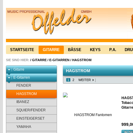
STARTSEITE
GITARRE
BÄSSE
KEYS
P.A.
DR
SIE SIND HIER:
/
GITARRE
/
E-GITARREN
/
HAGSTROM
Gitarre
HAGSTROM
E-Gitarren
1
2
WEITER
FENDER
HAGSTROM
HAGST
IBANEZ
Tobacc
Gitarr
SQUIER/FENDER
EINSTEIGERSET
999,0
YAMAHA
IN D