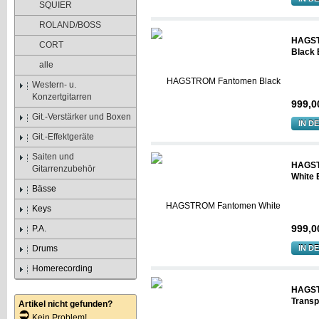
SQUIER
ROLAND/BOSS
HAGST
CORT
Black 
alle
Western- u.
Konzertgitarren
999,0
Git.-Verstärker und Boxen
IN D
Git.-Effektgeräte
Saiten und
HAGST
Gitarrenzubehör
White 
Bässe
Keys
999,0
P.A.
Drums
IN D
Homerecording
HAGST
Transp
Artikel nicht gefunden?
Kein Problem!