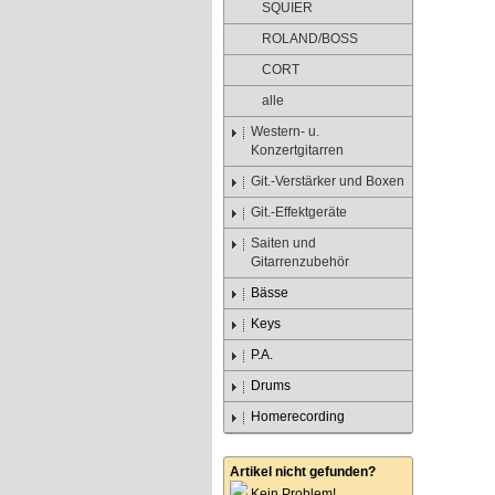
SQUIER
ROLAND/BOSS
CORT
alle
Western- u.
Konzertgitarren
Git.-Verstärker und Boxen
Git.-Effektgeräte
Saiten und
Gitarrenzubehör
Bässe
Keys
P.A.
Drums
Homerecording
Artikel nicht gefunden?
Kein Problem!