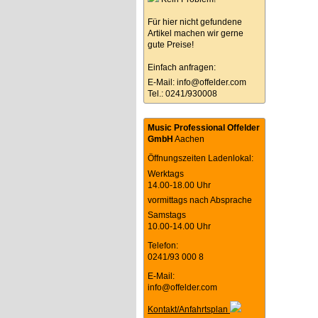
Für hier nicht gefundene
Artikel machen wir gerne
gute Preise!
Einfach anfragen:
E-Mail:
info@offelder.com
Tel.: 0241/930008
Music Professional Offelder
GmbH
Aachen
Öffnungszeiten Ladenlokal:
Werktags
14.00-18.00 Uhr
vormittags nach Absprache
Samstags
10.00-14.00 Uhr
Telefon:
0241/93 000 8
E-Mail:
info@offelder.com
Kontakt/Anfahrtsplan