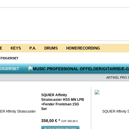
E
KEYS
P.A.
DRUMS
HOMERECORDING
STEIGERSET
EIGERSET
ARTIKEL PRO S
SQUIER Affinity
Stratocaster HSS MN LPB
+Fender Frontman 15G
Set
358,00 € *
UVP 399,99 €
IN DEN WARENKORB