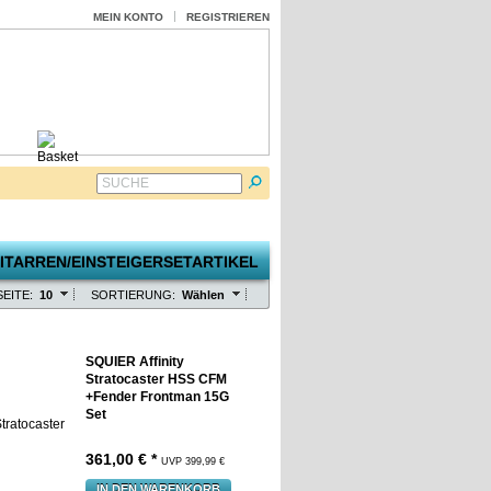
MEIN KONTO
REGISTRIEREN
SUCHE
EITE:
10
SORTIERUNG:
Wählen
SQUIER Affinity
Stratocaster HSS CFM
+Fender Frontman 15G
Set
361,00 € *
UVP 399,99 €
IN DEN WARENKORB