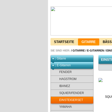
STARTSEITE
GITARRE
BÄSS
SIE SIND HIER:
/
GITARRE
/
E-GITARREN
/
EIN
Gitarre
EINST
E-Gitarren
FENDER
HAGSTROM
IBANEZ
SQUIER/FENDER
EINSTEIGERSET
YAMAHA