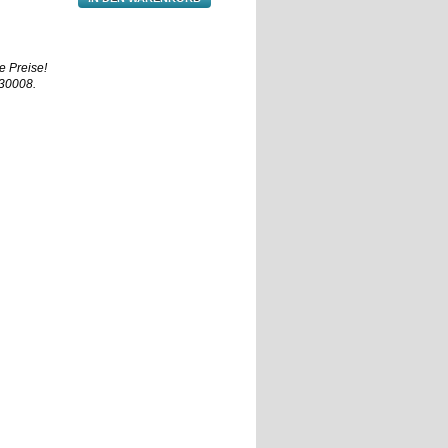
e Preise!
930008.