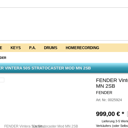
E
KEYS
P.A.
DRUMS
HOMERECORDING
DER
R VINTERA 50S STRATOCASTER MOD MN 2SB
FENDER Vinte
MN 2SB
FENDER
Art. Nr.: 0025924
999,00 €
*
Lieferung 3-5 Wer
Verkäufers (oder Selbs
Laden...