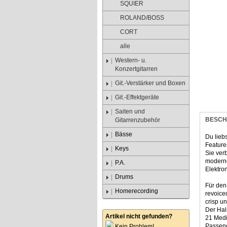
SQUIER
ROLAND/BOSS
CORT
alle
Western- u.
Konzertgitarren
Git.-Verstärker und Boxen
Git.-Effektgeräte
Saiten und
BESCH
Gitarrenzubehör
Bässe
Du liebs
Feature
Keys
Sie ver
moderne
P.A.
Elektro
Drums
Für den
Homerecording
revoice
crisp un
Der Hals
Artikel nicht gefunden?
21 Medi
Passend
Kein Problem!