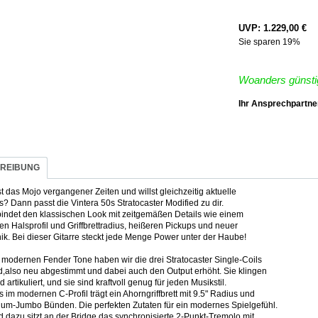
UVP: 1.229,00 €
Sie sparen 19%
Woanders günstig
Ihr Ansprechpartne
REIBUNG
t das Mojo vergangener Zeiten und willst gleichzeitig aktuelle
s? Dann passt die Vintera 50s Stratocaster Modified zu dir.
bindet den klassischen Look mit zeitgemäßen Details wie einem
n Halsprofil und Griffbrettradius, heißeren Pickups und neuer
nik. Bei dieser Gitarre steckt jede Menge Power unter der Haube!
 modernen Fender Tone haben wir die drei Stratocaster Single-Coils
d,also neu abgestimmt und dabei auch den Output erhöht. Sie klingen
d artikuliert, und sie sind kraftvoll genug für jeden Musikstil.
 im modernen C-Profil trägt ein Ahorngriffbrett mit 9.5" Radius und
um-Jumbo Bünden. Die perfekten Zutaten für ein modernes Spielgefühl.
 dazu sitzt an der Bridge das synchronisierte 2-Punkt-Tremolo mit