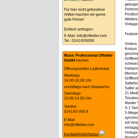
gebogen
Perform
Für hier nicht gefundene
Positio
Artikel machen wir gerne
Weitere
gute Preise!
Vintage
Einfach anfragen:
Feature
E-Mail:
info@offelder.com
Tel.: 0241/930008
Vintera
Korpus:
geschra
Music Professional Offelder
Griffbre
GmbH
Aachen
schwarz
Halspro
Öffnungszeiten Ladenlokal:
Mensur:
Werktags
Griffbre
14.00-18.00 Uhr
Sattelbr
vormittags nach Absprache
Sattel 
21 Med
Samstags
Tonabne
10.00-14.00 Uhr
Master 
Telefon:
S-1 Swi
0241/93 000 8
5-Wege 
synchro
E-Mail:
mit Vin
info@offelder.com
einlagi
Vintage
Kontakt/Anfahrtsplan
Nickel