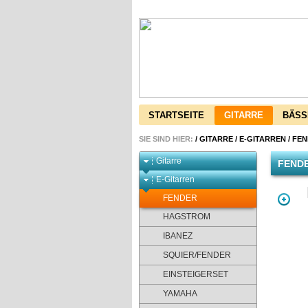
STARTSEITE
GITARRE
BÄSS
SIE SIND HIER:
/
GITARRE
/
E-GITARREN
/
FEN
Gitarre
FENDE
E-Gitarren
FENDER
HAGSTROM
IBANEZ
SQUIER/FENDER
EINSTEIGERSET
YAMAHA