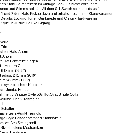
en Stahl-Saitenreitern im Vintage-Look. Es bietet exzellente
ance und Stimmstabilität. Mit dem S-1 Switch schaltest du auf
n 1 und 2 den Hals-Pickup dazu und erhältst noch mehr Klangvarianten.
 Details: Locking Tuner, Gurtknöpfe und Chrom-Hardware im
-Style. Inklusive Deluxe Gigbag.
s:
 Serie
 Erle
ubter Hals: Ahorn
tt: Ahorn
e Dot Griffbretteinlagen
fil: Modern C
 648 mm (25,5")
ttradius: 241 mm (9,49")
eite: 42 mm (1,65")
aus synthetischem Knochen
ium Jumbo Bünde
hmer: 3 Vintage Style 50s Hot Strat Single Coils
Volume- und 2 Tonregler
tch
Schalter
nisiertes 2-Punkt Tremolo
tage Style Fender-stamped Stahlsätteln
ges weißes Schlagbrett
 Style Locking Mechaniken
/Chrom Hardware