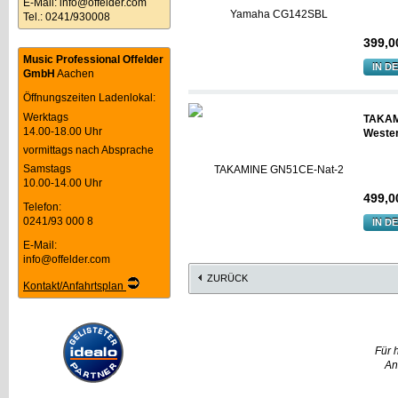
E-Mail:
info@offelder.com
Tel.: 0241/930008
399,0
Music Professional Offelder
IN D
GmbH
Aachen
Öffnungszeiten Ladenlokal:
Werktags
TAKAM
14.00-18.00 Uhr
Wester
vormittags nach Absprache
Samstags
10.00-14.00 Uhr
499,0
Telefon:
0241/93 000 8
IN D
E-Mail:
info@offelder.com
ZURÜCK
Kontakt/Anfahrtsplan
Für 
An