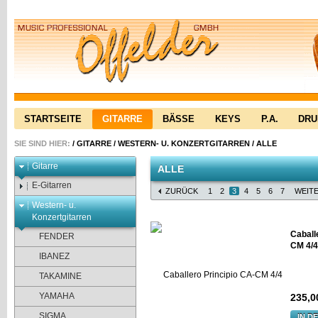
STARTSEITE
GITARRE
BÄSSE
KEYS
P.A.
DR
SIE SIND HIER:
/
GITARRE
/
WESTERN- U. KONZERTGITARREN
/
ALLE
Gitarre
ALLE
E-Gitarren
ZURÜCK
1
2
3
4
5
6
7
WEIT
Western- u.
Konzertgitarren
Caball
FENDER
CM 4/4
IBANEZ
TAKAMINE
YAMAHA
235,0
SIGMA
IN D