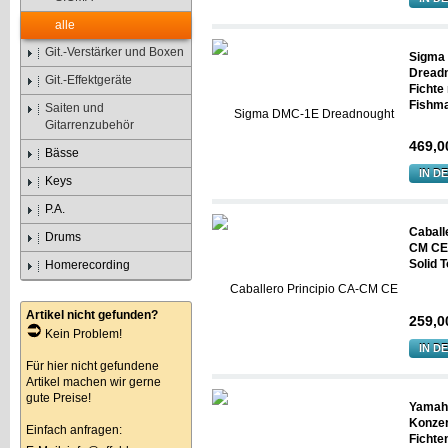
alle
Git.-Verstärker und Boxen
Sigma
Dread
Git.-Effektgeräte
Fichte
Fishm
Saiten und
Gitarrenzubehör
469,0
Bässe
IN D
Keys
P.A.
Caball
Drums
CM CE
Solid 
Homerecording
Artikel nicht gefunden?
259,0
Kein Problem!
IN D
Für hier nicht gefundene
Artikel machen wir gerne
gute Preise!
Yamah
Konzer
Einfach anfragen:
Fichte