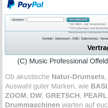
ABONNIEREN
Newsletter
* inkl. MwSt., zzgl. Versandkosten
** Für Lieferungen nach Deutschlan
Berechnung des Liefertermins fin
Kontakt
|
Impressum
|
AGB
|
Datenschutz
|
Versa
Vertra
(C) Music Professional Offel
Ob akustische
Natur-Drumsets
Auswahl guter Marken, wie
BASI
ZOOM
,
DW
,
GRETSCH
,
PEARL
Drummaschinen
warten auf euc