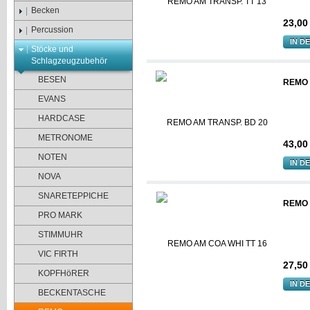
Becken
23,00
Percussion
IN D
Stöcke und
Schlagzeugzubehör
BESEN
REMO 
EVANS
HARDCASE
METRONOME
43,00
NOTEN
IN D
NOVA
SNARETEPPICHE
REMO 
PRO MARK
STIMMUHR
VIC FIRTH
27,50
KOPFHöRER
IN D
BECKENTASCHE