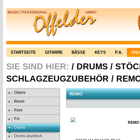
STARTSEITE
GITARRE
BÄSSE
KEYS
P.A.
DR
SIE SIND HIER:
/
DRUMS
/
STÖC
SCHLAGZEUGZUBEHÖR
/
REM
Gitarre
REMO
Bässe
Keys
P.A.
REMO 
Drums
Drums akustisch