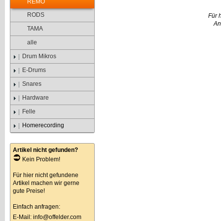
REMO
RODS
Für 
An
TAMA
alle
Drum Mikros
E-Drums
Snares
Hardware
Felle
Homerecording
Artikel nicht gefunden?
Kein Problem!
Für hier nicht gefundene
Artikel machen wir gerne
gute Preise!
Einfach anfragen:
E-Mail:
info@offelder.com