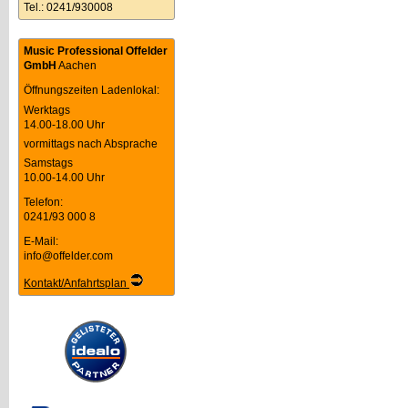
Tel.: 0241/930008
Music Professional Offelder
GmbH
Aachen
Öffnungszeiten Ladenlokal:
Werktags
14.00-18.00 Uhr
vormittags nach Absprache
Samstags
10.00-14.00 Uhr
Telefon:
0241/93 000 8
E-Mail:
info@offelder.com
Kontakt/Anfahrtsplan