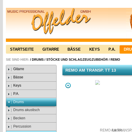
STARTSEITE
GITARRE
BÄSSE
KEYS
P.A.
DR
SIE SIND HIER:
/
DRUMS
/
STÖCKE UND SCHLAGZEUGZUBEHÖR
/
REMO
Gitarre
REMO AM TRANSP. TT 13
Bässe
Keys
P.A.
Drums
Drums akustisch
Becken
Percussion
Laden...