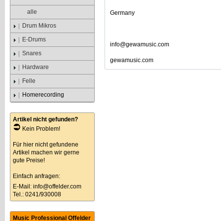
alle
Germany
Drum Mikros
E-Drums
info@gewamusic.com
Snares
gewamusic.com
Hardware
Felle
Homerecording
Artikel nicht gefunden?
Kein Problem!
Für hier nicht gefundene
Artikel machen wir gerne
gute Preise!
Einfach anfragen:
E-Mail:
info@offelder.com
Tel.: 0241/930008
Music Professional Offelder