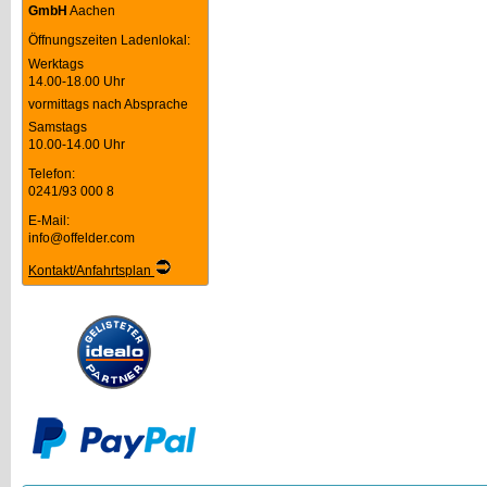
GmbH
Aachen
Öffnungszeiten Ladenlokal:
Werktags
14.00-18.00 Uhr
vormittags nach Absprache
Samstags
10.00-14.00 Uhr
Telefon:
0241/93 000 8
E-Mail:
info@offelder.com
Kontakt/Anfahrtsplan