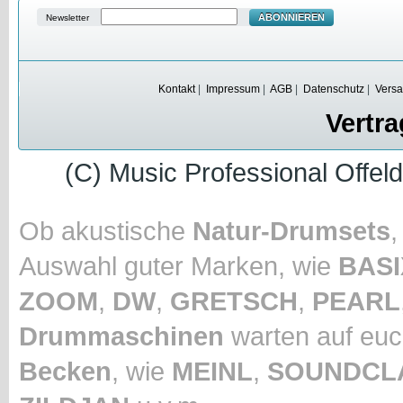
ABONNIEREN
Newsletter
Kontakt
|
Impressum
|
AGB
|
Datenschutz
|
Versa
Vertra
(C) Music Professional Offel
Ob akustische
Natur-Drumsets
Auswahl guter Marken, wie
BASI
ZOOM
,
DW
,
GRETSCH
,
PEARL
Drummaschinen
warten auf euc
Becken
, wie
MEINL
,
SOUNDCL