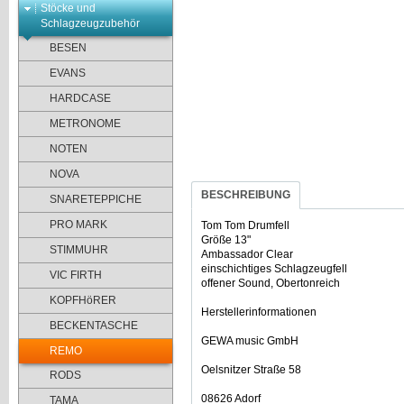
Stöcke und
Schlagzeugzubehör
BESEN
EVANS
HARDCASE
METRONOME
NOTEN
NOVA
BESCHREIBUNG
SNARETEPPICHE
PRO MARK
Tom Tom Drumfell
Größe 13"
STIMMUHR
Ambassador Clear
einschichtiges Schlagzeugfell
VIC FIRTH
offener Sound, Obertonreich
KOPFHöRER
Herstellerinformationen
BECKENTASCHE
GEWA music GmbH
REMO
Oelsnitzer Straße 58
RODS
08626 Adorf
TAMA