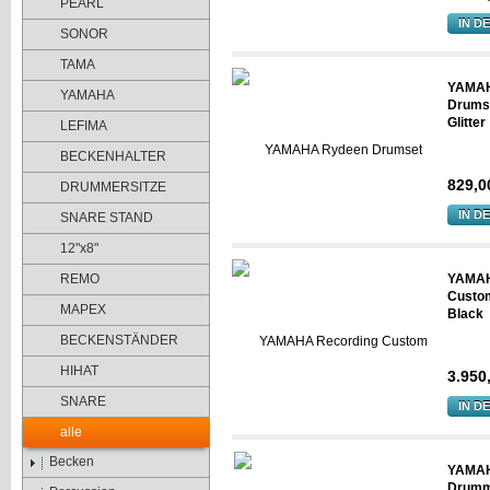
PEARL
IN D
SONOR
TAMA
YAMAH
YAMAHA
Drumse
Glitter
LEFIMA
BECKENHALTER
829,0
DRUMMERSITZE
IN D
SNARE STAND
12"x8"
REMO
YAMAH
Custom
MAPEX
Black
BECKENSTÄNDER
HIHAT
3.950
SNARE
IN D
alle
Becken
YAMA
Drumm