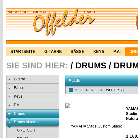
STARTSEITE
GITARRE
BÄSSE
KEYS
P.A.
DR
SIE SIND HIER:
/
DRUMS
/
DRUM
Gitarre
ALLE
Bässe
1
2
3
4
5
...
8
WEITER
Keys
P.A.
YAMAH
Drums
Studio
Natura
Drums akustisch
GRETSCH
1.169