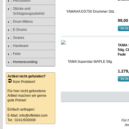
Percussion
Stöcke und
Schlagzeugzubehör
99,00
Drum Mikros
IN D
E-Drums
Snares
TAMA 
Hardware
5tlg. 
Felle
Fade
Homerecording
1.279,
Artikel nicht gefunden?
IN D
Kein Problem!
Für hier nicht gefundene
Artikel machen wir gerne
gute Preise!
Einfach anfragen:
E-Mail:
info@offelder.com
Tel.: 0241/930008
Für 
An