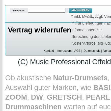
ABONNIEREN
Newsletter
* inkl. MwSt., zzgl. V
** Für Lieferungen nac
Vertrag widerrufen
Informationen zur
Berechnung des Liefert
Kosten/?force_sid=8
Kontakt
|
Impressum
|
AGB
|
Datenschutz
|
Versa
(C) Music Professional Offel
Ob akustische
Natur-Drumsets
Auswahl guter Marken, wie
BASI
ZOOM
,
DW
,
GRETSCH
,
PEARL
Drummaschinen
warten auf euc