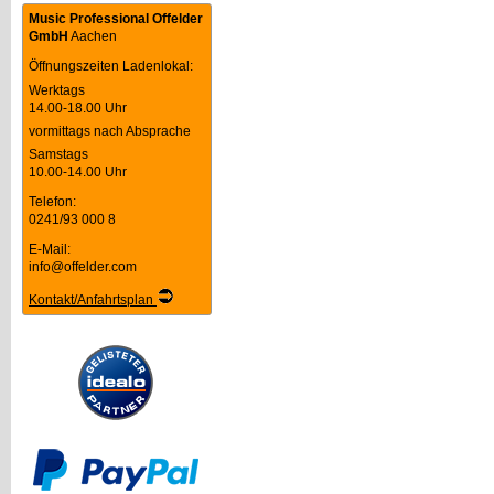
Music Professional Offelder
GmbH
Aachen
Öffnungszeiten Ladenlokal:
Werktags
14.00-18.00 Uhr
vormittags nach Absprache
Samstags
10.00-14.00 Uhr
Telefon:
0241/93 000 8
E-Mail:
info@offelder.com
Kontakt/Anfahrtsplan