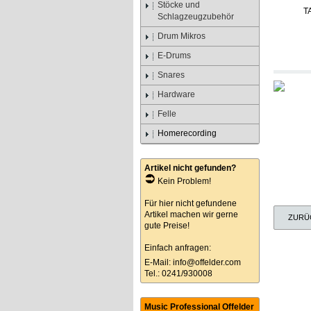
Stöcke und
Schlagzeugzubehör
Drum Mikros
E-Drums
Snares
Hardware
Felle
Homerecording
Artikel nicht gefunden?
Kein Problem!
Für hier nicht gefundene
Artikel machen wir gerne
ZURÜ
gute Preise!
Einfach anfragen:
E-Mail:
info@offelder.com
Tel.: 0241/930008
Music Professional Offelder