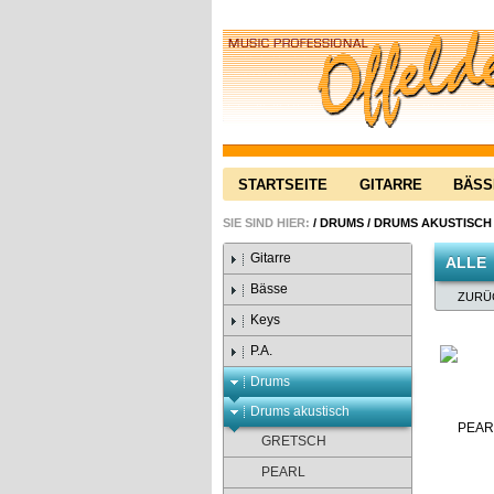
STARTSEITE
GITARRE
BÄSS
SIE SIND HIER:
/
DRUMS
/
DRUMS AKUSTISCH
Gitarre
ALLE
Bässe
ZURÜ
Keys
P.A.
Drums
Drums akustisch
GRETSCH
PEARL