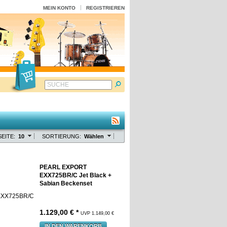
MEIN KONTO
REGISTRIEREN
SUCHE
EITE:
10
SORTIERUNG:
Wählen
PEARL EXPORT
EXX725BR/C Jet Black +
Sabian Beckenset
1.129,00 € *
UVP 1.149,00 €
IN DEN WARENKORB