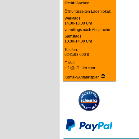
GmbH
Aachen
Öffnungszeiten Ladenlokal:
Werktags
14.00-18.00 Uhr
vormittags nach Absprache
Samstags
10.00-14.00 Uhr
Telefon:
0241/93 000 8
E-Mail:
info@offelder.com
Kontakt/Anfahrtsplan