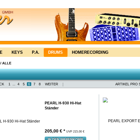
E
KEYS
P.A.
DRUMS
HOMERECORDING
/
ALLE
CK
1
...
4
5
6
7
8
WEITER
ARTIKEL PRO S
PEARL H-930 Hi-Hat
Ständer
205,00 € *
UVP 215,00 €
IN DEN WARENKORB