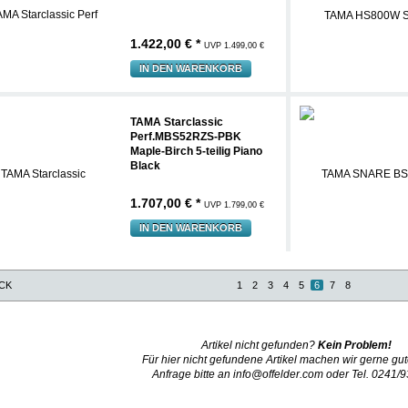
1.422,00 € *
UVP 1.499,00 €
IN DEN WARENKORB
TAMA Starclassic
Perf.MBS52RZS-PBK
Maple-Birch 5-teilig Piano
Black
1.707,00 € *
UVP 1.799,00 €
IN DEN WARENKORB
CK
1
2
3
4
5
6
7
8
Artikel nicht gefunden?
Kein Problem!
Für hier nicht gefundene Artikel machen wir gerne gut
Anfrage bitte an
info@offelder.com
oder Tel. 0241/