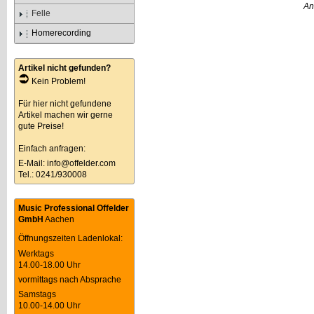
An
Felle
Homerecording
Artikel nicht gefunden?
Kein Problem!
Für hier nicht gefundene
Artikel machen wir gerne
gute Preise!
Einfach anfragen:
E-Mail:
info@offelder.com
Tel.: 0241/930008
Music Professional Offelder
GmbH
Aachen
Öffnungszeiten Ladenlokal:
Werktags
14.00-18.00 Uhr
vormittags nach Absprache
Samstags
10.00-14.00 Uhr