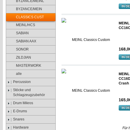
BYZANCE/MEINL
IN D
BYZANCE/MEIN
CLASSICS CUST
MEINL
MEINL/HCS
CC16C
SABIAN
SABIAN AAX
168,0
SONOR
IN D
ZILDJIAN
MASTERWORK
alle
MEINL
CC16D
Percussion
Crash 
Stöcke und
Schlagzeugzubehör
165,0
Drum Mikros
IN D
E-Drums
Snares
Hardware
Für 