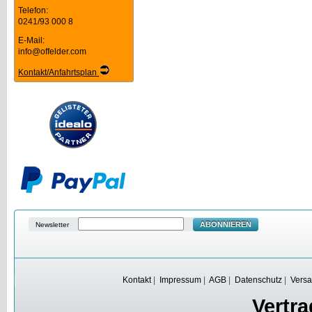
Telefon:
0241/93 000 8
E-Mail:
info@offelder.com
Kontakt/Anfahrtsplan
ABONNIEREN
Newsletter
Kontakt
|
Impressum
|
AGB
|
Datenschutz
|
Versa
Vertra