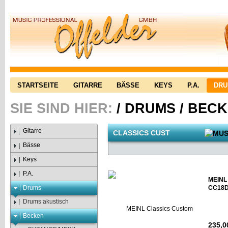
STARTSEITE
GITARRE
BÄSSE
KEYS
P.A.
DR
SIE SIND HIER:
/
DRUMS
/
BECK
Gitarre
CLASSICS CUST
Bässe
Keys
P.A.
MEINL
Drums
CC18D
Drums akustisch
Becken
235,0