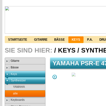
STARTSEITE
GITARRE
BÄSSE
KEYS
P.A.
DR
SIE SIND HIER:
/
KEYS
/
SYNTHE
Gitarre
YAMAHA PSR-E 4
Bässe
Keys
Synthesizer
YAMAHA
alle
Keyboards