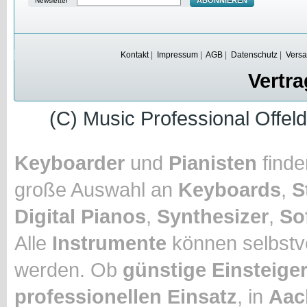
Newsletter
Kontakt
|
Impressum
|
AGB
|
Datenschutz
|
Versa
Vertra
(C) Music Professional Offel
Keyboarder
und
Pianisten
finde
große Auswahl an
Keyboards
,
S
Digital Pianos
,
Synthesizer
,
So
Alle
Instrumente
können selbstve
werden. Ob
günstige
Einsteige
professionellen Einsatz
, in
Aac