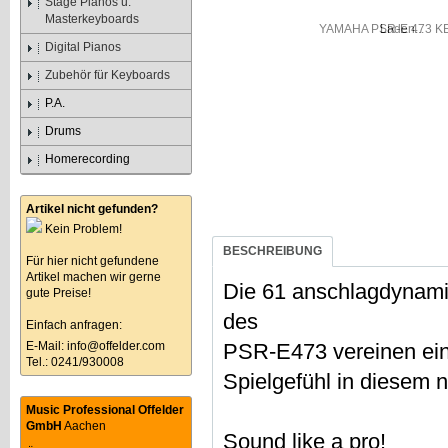
Stage Pianos u.
Masterkeyboards
Laden...
Digital Pianos
Zubehör für Keyboards
P.A.
Drums
Homerecording
Artikel nicht gefunden?
Kein Problem!
BESCHREIBUNG
Für hier nicht gefundene
Artikel machen wir gerne
Die 61 anschlagdynami
gute Preise!
des
Einfach anfragen:
E-Mail:
info@offelder.com
PSR-E473 vereinen ein
Tel.: 0241/930008
Spielgefühl in diesem 
Music Professional Offelder
GmbH
Aachen
Sound like a pro!