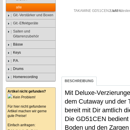
alle
Laden...
Git.-Verstärker und Boxen
Git.-Effektgeräte
Saiten und
Gitarrenzubehör
Bässe
Keys
P.A.
Drums
Homerecording
BESCHREIBUNG
Mit Deluxe-Verzierunge
Artikel nicht gefunden?
Kein Problem!
dem Cutaway und der T
Für hier nicht gefundene
bereit mit Dir amtlich 
Artikel machen wir gerne
gute Preise!
Die GD51CEN bedient m
Einfach anfragen:
Boden und den Zargen 