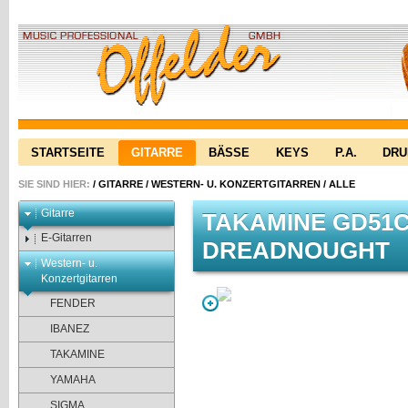
STARTSEITE
GITARRE
BÄSSE
KEYS
P.A.
DR
SIE SIND HIER:
/
GITARRE
/
WESTERN- U. KONZERTGITARREN
/
ALLE
Gitarre
TAKAMINE GD51
E-Gitarren
DREADNOUGHT
Western- u.
Konzertgitarren
FENDER
IBANEZ
TAKAMINE
YAMAHA
SIGMA