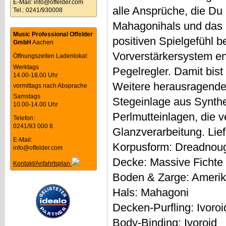
E-Mail:
info@offelder.com
alle Ansprüche, die Du 
Tel.: 0241/930008
Mahagonihals und das 1
Music Professional Offelder
positiven Spielgefühl 
GmbH
Aachen
Vorverstärkersystem en
Öffnungszeiten Ladenlokal:
Werktags
Pegelregler. Damit bist 
14.00-18.00 Uhr
Weitere herausragende 
vormittags nach Absprache
Samstags
Stegeinlage aus Synthe
10.00-14.00 Uhr
Perlmutteinlagen, die
Telefon:
0241/93 000 8
Glanzverarbeitung. Lief
E-Mail:
Korpusform: Dreadnoug
info@offelder.com
Decke: Massive Fichte
Kontakt/Anfahrtsplan
Boden & Zarge: Amerik
Hals: Mahagoni
Decken-Purfling: Ivoroi
Body-Binding: Ivoroid