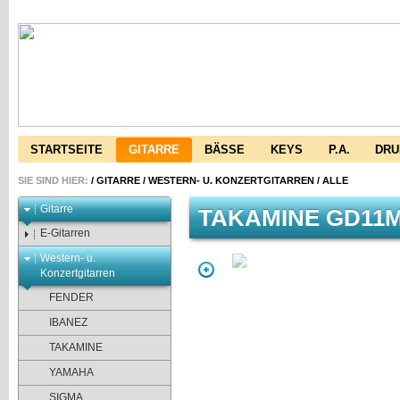
STARTSEITE
GITARRE
BÄSSE
KEYS
P.A.
DR
SIE SIND HIER:
/
GITARRE
/
WESTERN- U. KONZERTGITARREN
/
ALLE
Gitarre
TAKAMINE GD11M
E-Gitarren
Western- u.
Konzertgitarren
FENDER
IBANEZ
TAKAMINE
YAMAHA
SIGMA