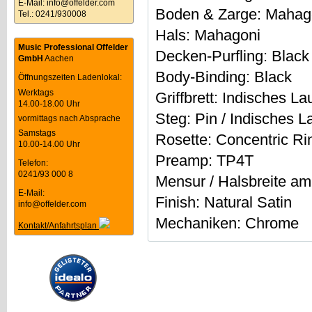
E-Mail:
info@offelder.com
Boden & Zarge: Mahag
Tel.: 0241/930008
Hals: Mahagoni
Music Professional Offelder
Decken-Purfling: Black
GmbH
Aachen
Body-Binding: Black
Öffnungszeiten Ladenlokal:
Werktags
Griffbrett: Indisches L
14.00-18.00 Uhr
Steg: Pin / Indisches L
vormittags nach Absprache
Samstags
Rosette: Concentric Ri
10.00-14.00 Uhr
Preamp: TP4T
Telefon:
0241/93 000 8
Mensur / Halsbreite am
E-Mail:
Finish: Natural Satin
info@offelder.com
Mechaniken: Chrome
Kontakt/Anfahrtsplan