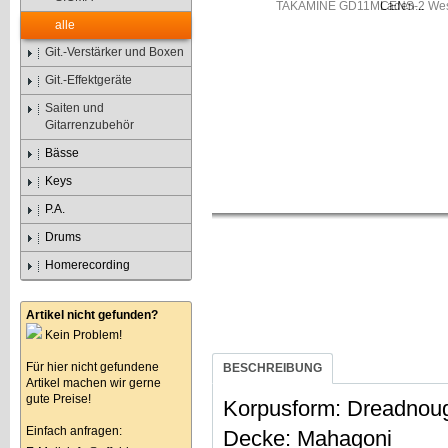
Laden...
alle
Git.-Verstärker und Boxen
Git.-Effektgeräte
Saiten und
Gitarrenzubehör
Bässe
Keys
P.A.
Drums
Homerecording
Artikel nicht gefunden?
Kein Problem!
Für hier nicht gefundene
BESCHREIBUNG
Artikel machen wir gerne
gute Preise!
Korpusform: Dreadnoug
Einfach anfragen:
Decke: Mahagoni