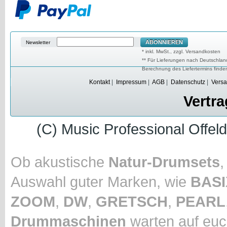
ABONNIEREN
Newsletter
* inkl. MwSt., zzgl. Versandkosten
** Für Lieferungen nach Deutschland
Berechnung des Liefertermins find
Kontakt
|
Impressum
|
AGB
|
Datenschutz
|
Versa
Vertra
(C) Music Professional Offel
Ob akustische
Natur-Drumsets
Auswahl guter Marken, wie
BASI
ZOOM
,
DW
,
GRETSCH
,
PEARL
Drummaschinen
warten auf euc