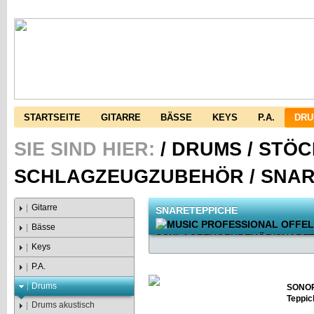
STARTSEITE
GITARRE
BÄSSE
KEYS
P.A.
DR
SIE SIND HIER:
/
DRUMS
/
STÖC
SCHLAGZEUGZUBEHÖR
/
SNAR
Gitarre
SNARETEPPICHE
Bässe
Keys
P.A.
Drums
SONOR
Teppic
Drums akustisch