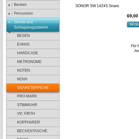
Becken
Percussion
69,00
Stöcke und
IN D
Schlagzeugzubehör
BESEN
EVANS
Für 
An
HARDCASE
METRONOME
NOTEN
NOVA
SNARETEPPICHE
PRO MARK
STIMMUHR
VIC FIRTH
KOPFHöRER
BECKENTASCHE