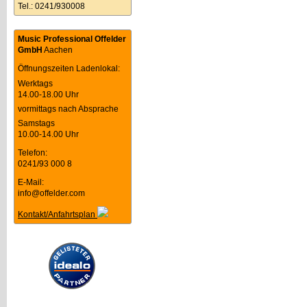
Tel.: 0241/930008
Music Professional Offelder
GmbH
Aachen
Öffnungszeiten Ladenlokal:
Werktags
14.00-18.00 Uhr
vormittags nach Absprache
Samstags
10.00-14.00 Uhr
Telefon:
0241/93 000 8
E-Mail:
info@offelder.com
Kontakt/Anfahrtsplan