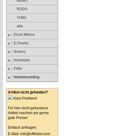
REMO
RODS
TAMA
alle
Drum Mikros
E-Drums
Snares
Hardware
Felle
Homerecording
Artikel nicht gefunden?
Kein Problem!
Für hier nicht gefundene
Artikel machen wir gerne
gute Preise!
Einfach anfragen:
E-Mail:
info@offelder.com