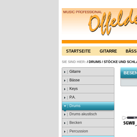
STARTSEITE
GITARRE
BÄSS
SIE SIND HIER:
/
DRUMS
/
STÖCKE UND SCH
Gitarre
BESE
Bässe
Keys
P.A.
Drums
Drums akustisch
Becken
Percussion