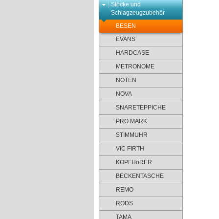
Stöcke und
Schlagzeugzubehör
BESEN
EVANS
HARDCASE
METRONOME
NOTEN
NOVA
SNARETEPPICHE
PRO MARK
STIMMUHR
VIC FIRTH
KOPFHöRER
BECKENTASCHE
REMO
RODS
TAMA