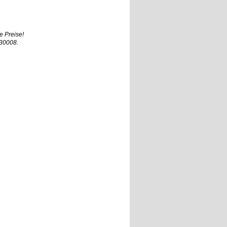
e Preise!
930008.