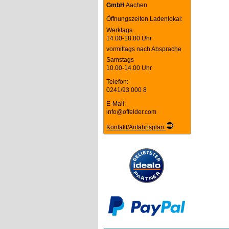
GmbH
Aachen
Öffnungszeiten Ladenlokal:
Werktags
14.00-18.00 Uhr
vormittags nach Absprache
Samstags
10.00-14.00 Uhr
Telefon:
0241/93 000 8
E-Mail:
info@offelder.com
Kontakt/Anfahrtsplan