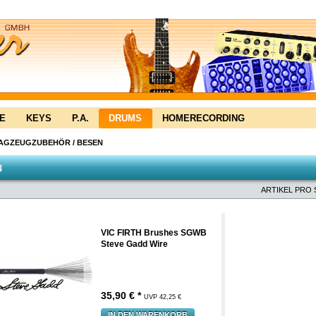
E
KEYS
P.A.
DRUMS
HOMERECORDING
LAGZEUGZUBEHÖR
/
BESEN
N
ARTIKEL PRO 
VIC FIRTH Brushes SGWB
Steve Gadd Wire
35,90 € *
UVP 42,25 €
IN DEN WARENKORB