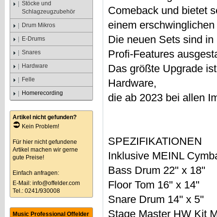
Stöcke und
Comeback und bietet se
Schlagzeugzubehör
einem erschwinglichen 
Drum Mikros
Die neuen Sets sind in 5
E-Drums
Profi-Features ausgesta
Snares
Hardware
Das größte Upgrade ist
Felle
Hardware,
Homerecording
die ab 2023 bei allen Im
Artikel nicht gefunden?
Kein Problem!
SPEZIFIKATIONEN
Für hier nicht gefundene
Artikel machen wir gerne
Inklusive MEINL Cymb
gute Preise!
Bass Drum 22" x 18"
Einfach anfragen:
Floor Tom 16" x 14"
E-Mail:
info@offelder.com
Tel.: 0241/930008
Snare Drum 14" x 5"
Stage Master HW Kit M
Music Professional Offelder