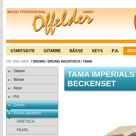
STARTSEITE
GITARRE
BÄSSE
KEYS
P.A.
DR
SIE SIND HIER:
/
DRUMS
/
DRUMS AKUSTISCH
/
TAMA
Gitarre
TAMA IMPERIALS
Bässe
BECKENSET
Keys
P.A.
Drums
Drums akustisch
GRETSCH
PEARL