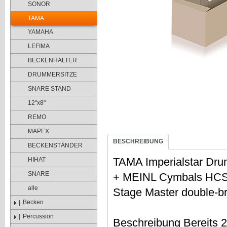
SONOR
TAMA
YAMAHA
LEFIMA
BECKENHALTER
DRUMMERSITZE
SNARE STAND
12"x8"
REMO
MAPEX
BESCHREIBUNG
BECKENSTÄNDER
TAMA Imperialstar Drum
HIHAT
SNARE
+ MEINL Cymbals HCS 
alle
Stage Master double-br
Becken
Percussion
Beschreibung Bereits 20