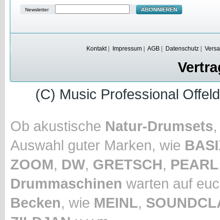
ABONNIEREN
Newsletter
Kontakt
|
Impressum
|
AGB
|
Datenschutz
|
Versa
Vertra
(C) Music Professional Offel
Ob akustische
Natur-Drumsets
Auswahl guter Marken, wie
BASI
ZOOM
,
DW
,
GRETSCH
,
PEARL
Drummaschinen
warten auf euc
Becken
, wie
MEINL
,
SOUNDCL