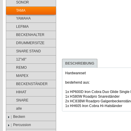
SONOR
TAMA
YAMAHA
LEFIMA
BECKENHALTER
DRUMMERSITZE
SNARE STAND
12"x8"
BESCHREIBUNG
REMO
Hardwareset
MAPEX
bestehend aus:
BECKENSTÄNDER
1x HP600D Iron Cobra Duo Glide Single
HIHAT
1x HS80W Roadpro Snareständer
SNARE
2x HC83BW Roadpro Galgenbeckenstän
1x HH605 Iron Cobra Hi-Hatständer
alle
Becken
Percussion