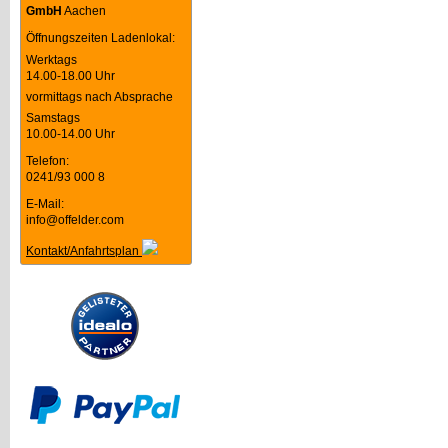
GmbH
Aachen
Öffnungszeiten Ladenlokal:
Werktags
14.00-18.00 Uhr
vormittags nach Absprache
Samstags
10.00-14.00 Uhr
Telefon:
0241/93 000 8
E-Mail:
info@offelder.com
Kontakt/Anfahrtsplan