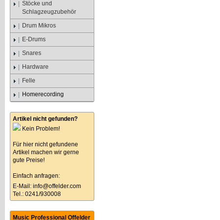
Stöcke und
Schlagzeugzubehör
Drum Mikros
E-Drums
Snares
Hardware
Felle
Homerecording
Artikel nicht gefunden?
Kein Problem!
Für hier nicht gefundene
Artikel machen wir gerne
gute Preise!
Einfach anfragen:
E-Mail:
info@offelder.com
Tel.: 0241/930008
Music Professional Offelder