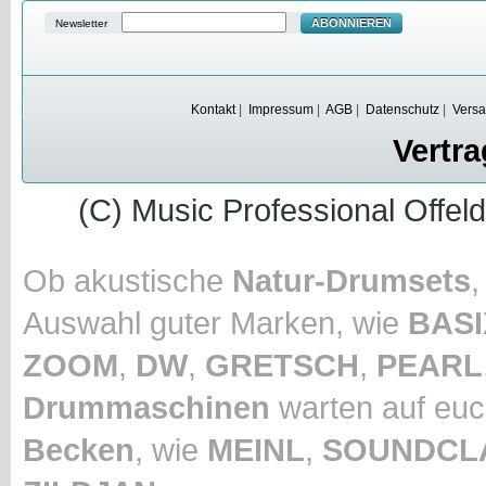
ABONNIEREN
Newsletter
Kontakt
|
Impressum
|
AGB
|
Datenschutz
|
Versa
Vertra
(C) Music Professional Offel
Ob akustische
Natur-Drumsets
Auswahl guter Marken, wie
BASI
ZOOM
,
DW
,
GRETSCH
,
PEARL
Drummaschinen
warten auf euc
Becken
, wie
MEINL
,
SOUNDCL