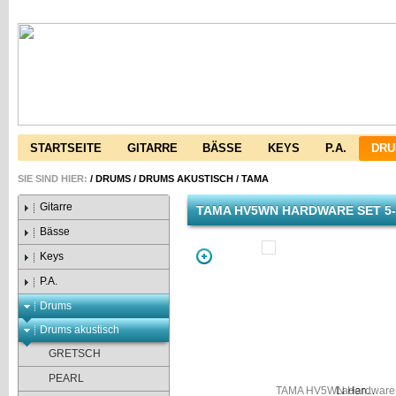
STARTSEITE
GITARRE
BÄSSE
KEYS
P.A.
DR
SIE SIND HIER:
/
DRUMS
/
DRUMS AKUSTISCH
/
TAMA
Gitarre
TAMA HV5WN HARDWARE SET 5-
Bässe
Keys
P.A.
Drums
Drums akustisch
GRETSCH
PEARL
Laden...