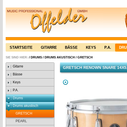
STARTSEITE
GITARRE
BÄSSE
KEYS
P.A.
DR
SIE SIND HIER:
/
DRUMS
/
DRUMS AKUSTISCH
/
GRETSCH
Gitarre
GRETSCH RENOWN SNARE 14X5,
Bässe
Keys
P.A.
Drums
Drums akustisch
GRETSCH
PEARL