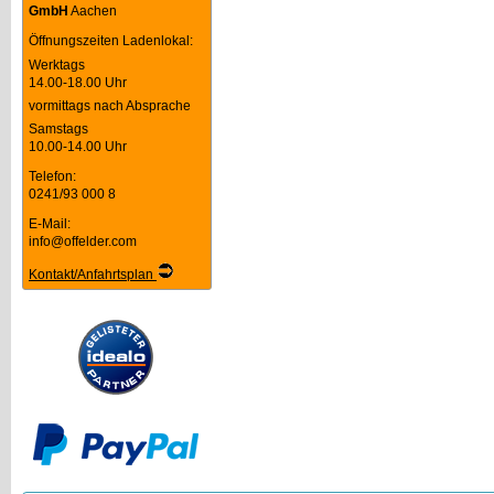
GmbH
Aachen
Öffnungszeiten Ladenlokal:
Werktags
14.00-18.00 Uhr
vormittags nach Absprache
Samstags
10.00-14.00 Uhr
Telefon:
0241/93 000 8
E-Mail:
info@offelder.com
Kontakt/Anfahrtsplan