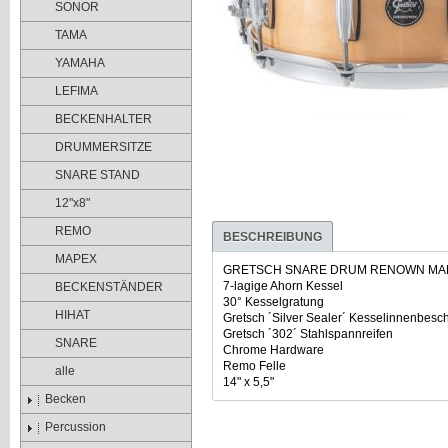
SONOR
TAMA
YAMAHA
LEFIMA
BECKENHALTER
DRUMMERSITZE
SNARE STAND
12"x8"
REMO
BESCHREIBUNG
MAPEX
GRETSCH SNARE DRUM RENOWN MA
7-lagige Ahorn Kessel
BECKENSTÄNDER
30° Kesselgratung
HIHAT
Gretsch ´Silver Sealer´ Kesselinnenbesc
Gretsch ´302´ Stahlspannreifen
SNARE
Chrome Hardware
Remo Felle
alle
14" x 5,5"
Becken
Percussion