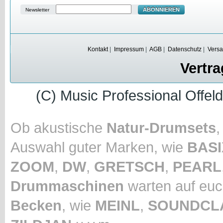
ABONNIEREN
Newsletter
Kontakt
|
Impressum
|
AGB
|
Datenschutz
|
Versa
Vertra
(C) Music Professional Offel
Ob akustische
Natur-Drumsets
Auswahl guter Marken, wie
BASI
ZOOM
,
DW
,
GRETSCH
,
PEARL
Drummaschinen
warten auf euc
Becken
, wie
MEINL
,
SOUNDCL