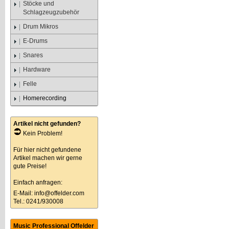
Stöcke und
Schlagzeugzubehör
Drum Mikros
E-Drums
Snares
Hardware
Felle
Homerecording
Artikel nicht gefunden?
Kein Problem!
Für hier nicht gefundene
Artikel machen wir gerne
gute Preise!
Einfach anfragen:
E-Mail:
info@offelder.com
Tel.: 0241/930008
Music Professional Offelder