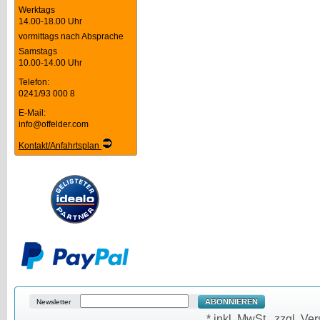
Werktags
14.00-18.00 Uhr
vormittags nach Absprache
Samstags
10.00-14.00 Uhr
Telefon:
0241/93 000 8
E-Mail:
info@offelder.com
Kontakt/Anfahrtsplan
ABONNIEREN
Newsletter
* inkl. MwSt., zzgl. V