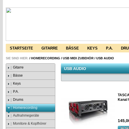
STARTSEITE
GITARRE
BÄSSE
KEYS
P.A.
DR
SIE SIND HIER:
/
HOMERECORDING
/
USB MIDI ZUBEHÖR
/
USB AUDIO
Gitarre
USB AUDIO
Bässe
Keys
P.A.
TASCA
Drums
Kanal 
Homerecording
Aufnahmegeräte
145,0
Monitore & Kopfhörer
IN D