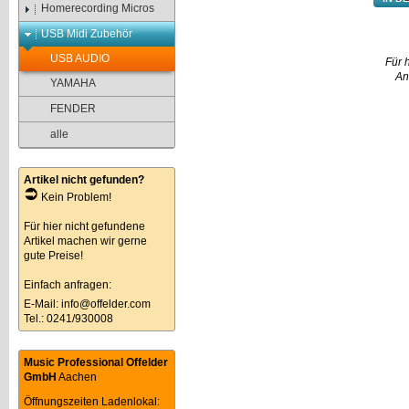
Homerecording Micros
USB Midi Zubehör
USB AUDIO
Für 
An
YAMAHA
FENDER
alle
Artikel nicht gefunden?
Kein Problem!
Für hier nicht gefundene
Artikel machen wir gerne
gute Preise!
Einfach anfragen:
E-Mail:
info@offelder.com
Tel.: 0241/930008
Music Professional Offelder
GmbH
Aachen
Öffnungszeiten Ladenlokal: